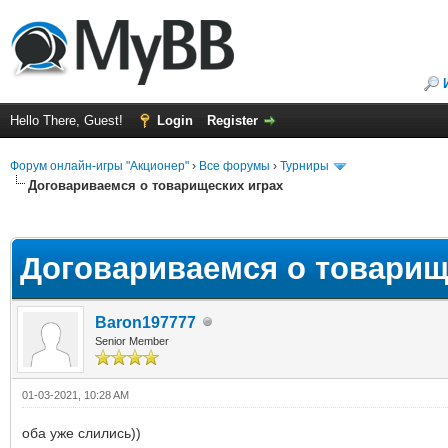
Hello There, Guest!
Login
Register
Форум онлайн-игры "Акционер"
›
Все форумы
›
Турниры
Договариваемся о товарищеских играх
ge
Договариваемся о товарищ
Baron197777
Senior Member
01-03-2021, 10:28 AM
оба уже слились))