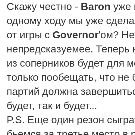
Скажу честно -
Baron
уже 
одному ходу мы уже сдела
от игры с
Governor
'ом? Не
непредсказуемее. Теперь н
из соперников будет для 
только пообещать, что не 
партий должна завершиться
будет, так и будет...
P.S. Еще один резон сыгр
бьемся за третье место в 