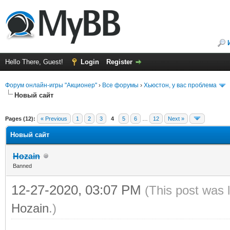
Hello There, Guest!
Login
Register
Форум онлайн-игры "Акционер"
›
Все форумы
›
Хьюстон, у вас проблема
Новый сайт
ge
Pages (12):
« Previous
1
2
3
4
5
6
…
12
Next »
Новый сайт
Hozain
Banned
12-27-2020, 03:07 PM
(This post was 
Hozain
.)