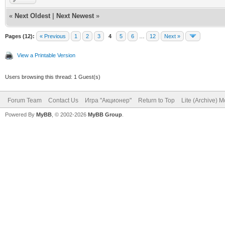
«
Next Oldest
|
Next Newest
»
Pages (12):
« Previous
1
2
3
4
5
6
…
12
Next »
View a Printable Version
Users browsing this thread: 1 Guest(s)
Forum Team
Contact Us
Игра "Акционер"
Return to Top
Lite (Archive) 
Powered By
MyBB
, © 2002-2026
MyBB Group
.