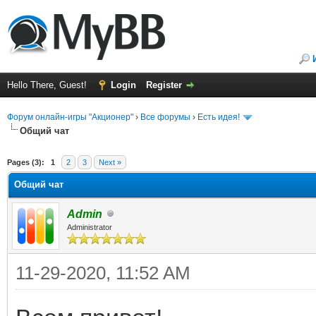
Hello There, Guest!
Login
Register
Форум онлайн-игры "Акционер"
›
Все форумы
›
Есть идея!
Общий чат
ge
Pages (3):
1
2
3
Next »
Общий чат
Admin
Administrator
11-29-2020, 11:52 AM