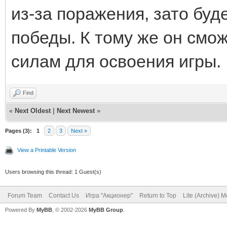
из-за поражения, зато буд
победы. К тому же он смож
силам для освоения игры.
Find
«
Next Oldest
|
Next Newest
»
Pages (3):
1
2
3
Next »
View a Printable Version
Users browsing this thread: 1 Guest(s)
Forum Team
Contact Us
Игра "Акционер"
Return to Top
Lite (Archive) 
Powered By
MyBB
, © 2002-2026
MyBB Group
.