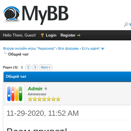
Hello There, Guest!
Login
Register
Форум онлайн-игры "Акционер"
›
Все форумы
›
Есть идея!
Общий чат
ge
Pages (3):
1
2
3
Next »
Общий чат
Admin
Administrator
11-29-2020, 11:52 AM