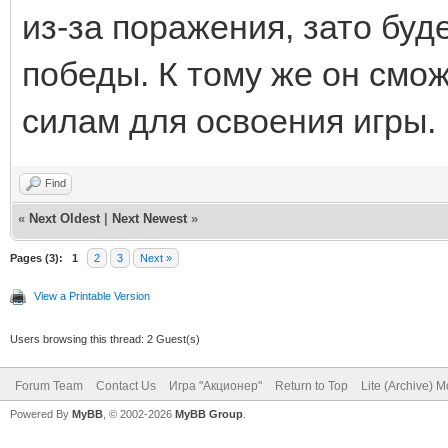
из-за поражения, зато буд
победы. К тому же он смож
силам для освоения игры.
Find
«
Next Oldest
|
Next Newest
»
Pages (3):
1
2
3
Next »
View a Printable Version
Users browsing this thread: 2 Guest(s)
Forum Team
Contact Us
Игра "Акционер"
Return to Top
Lite (Archive) 
Powered By
MyBB
, © 2002-2026
MyBB Group
.