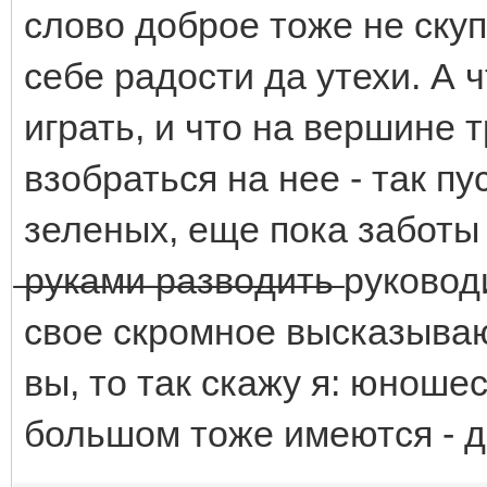
слово доброе тоже не скуп
себе радости да утехи. А 
играть, и что на вершине 
взобраться на нее - так пу
зеленых, еще пока заботы 
̶р̶у̶к̶а̶м̶и̶ ̶р̶а̶з̶в̶о̶д̶и̶т̶ь̶
свое скромное высказываю
вы, то так скажу я: юноше
большом тоже имеются - д