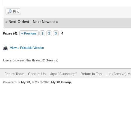
Find
«
Next Oldest
|
Next Newest
»
Pages (4):
« Previous
1
2
3
4
View a Printable Version
Users browsing this thread: 2 Guest(s)
Forum Team
Contact Us
Игра "Акционер"
Return to Top
Lite (Archive) 
Powered By
MyBB
, © 2002-2026
MyBB Group
.