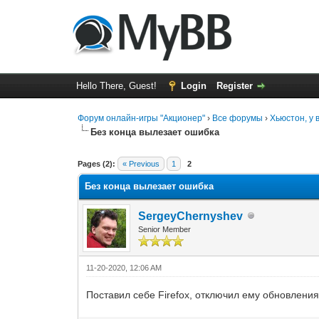
Hello There, Guest!
Login
Register
Форум онлайн-игры "Акционер"
›
Все форумы
›
Хьюстон, у 
Без конца вылезает ошибка
0 Vote(s) - 0 Average
1
2
3
4
5
Pages (2):
« Previous
1
2
Без конца вылезает ошибка
SergeyChernyshev
Senior Member
11-20-2020, 12:06 AM
Поставил себе Firefox, отключил ему обновления