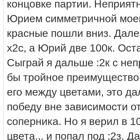
концовке партии. Неприя
Юрием симметричной моей 
красные пошли вниз. Дале
х2с, а Юрий две 100к. Ост
Сыграй я дальше :2к с неп
бы тройное преимущество 
его между цветами, это д
победу вне зависимости о
соперника. Но я верил в 10
цвета... и попал под :2з.