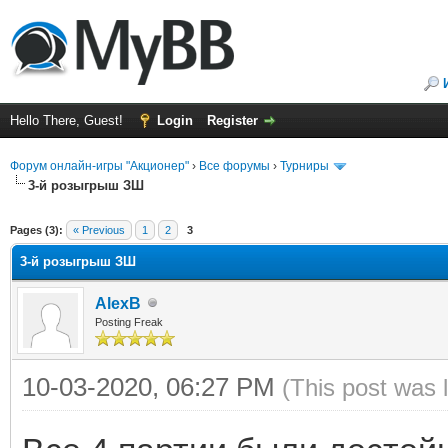
Hello There, Guest!
Login
Register
Форум онлайн-игры "Акционер"
›
Все форумы
›
Турниры
3-й розыгрыш ЗШ
ge
Pages (3):
« Previous
1
2
3
3-й розыгрыш ЗШ
AlexB
Posting Freak
10-03-2020, 06:27 PM
(This post was 