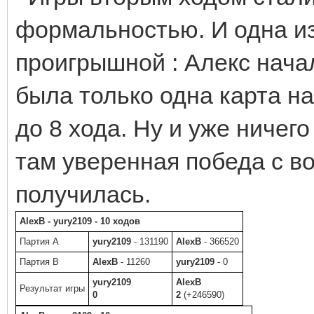
формальностью. И одна и
проигрышной : Алекс начал
была только одна карта н
до 8 хода. Ну и уже ничег
там уверенная победа с 
получилась.
AlexB - yury2109 - 10 ходов
Партия A
yury2109
- 131190
AlexB
- 366520
Партия B
AlexB
- 11260
yury2109
- 0
yury2109
AlexB
Результат игры
0
2
(+246590)