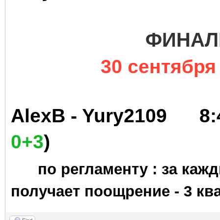
ФИНА
30 сентября 
AlexB - Yury21
0+3
)
по регламенту : за каж
получает поощрение -
3 кв