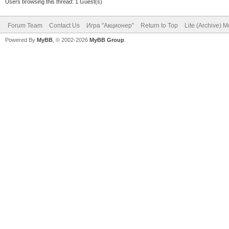
Users browsing this thread: 1 Guest(s)
Forum Team
Contact Us
Игра "Акционер"
Return to Top
Lite (Archive) 
Powered By
MyBB
, © 2002-2026
MyBB Group
.