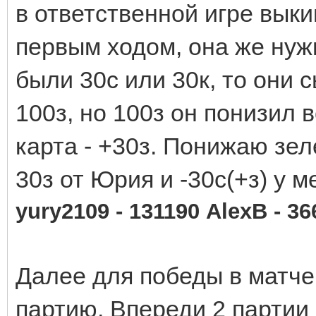
в ответственной игре вык
первым ходом, она же нуж
были 30с или 30к, то они
100з, но 100з он понизил 
карта - +30з. Понижаю зел
30з от Юрия и -30с(+з) у м
yury2109 - 131190 AlexB - 3
Далее для победы в матче
партию. Впереди 2 партии