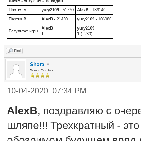
AlexB - yury2109 - 10 ходов
Партия A
yury2109
- 51720
AlexB
- 136140
Партия B
AlexB
- 21430
yury2109
- 106080
AlexB
yury2109
Результат игры
1
1
(+230)
Find
Shora
Senior Member
10-04-2020, 07:34 PM
AlexB
, поздравляю с очер
шляпе!!! Трехкратный - эт
обозримом будущем вряд л