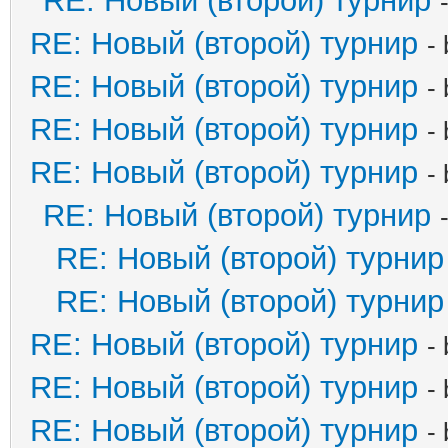
RE: Новый (второй) турнир
RE: Новый (второй) турнир
-
RE: Новый (второй) турнир
-
RE: Новый (второй) турнир
-
RE: Новый (второй) турнир
-
RE: Новый (второй) турнир
RE: Новый (второй) турнир
RE: Новый (второй) турнир
RE: Новый (второй) турнир
-
RE: Новый (второй) турнир
-
RE: Новый (второй) турнир
-