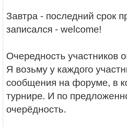
Завтра - последний срок п
записался - welcome!
Очередность участников 
Я возьму у каждого участ
сообщения на форуме, в ко
турнире. И по предложенн
очерёдность.