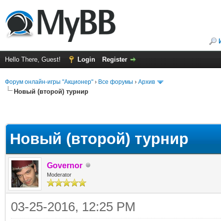
Hello There, Guest!
Login
Register
Форум онлайн-игры "Акционер"
›
Все форумы
›
Архив
Новый (второй) турнир
Новый (второй) турнир
Governor
Moderator
03-25-2016, 12:25 PM