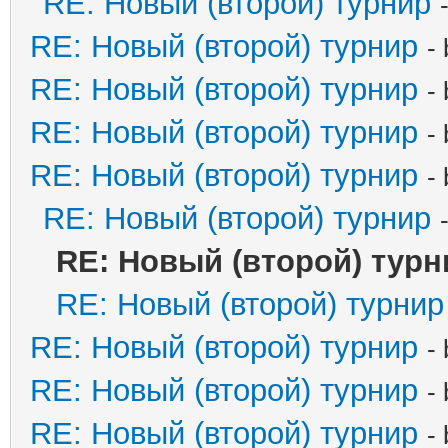
RE: Новый (второй) турнир
RE: Новый (второй) турнир
-
RE: Новый (второй) турнир
-
RE: Новый (второй) турнир
-
RE: Новый (второй) турнир
-
RE: Новый (второй) турнир
RE: Новый (второй) турн
RE: Новый (второй) турнир
RE: Новый (второй) турнир
-
RE: Новый (второй) турнир
-
RE: Новый (второй) турнир
-