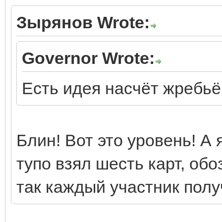
Зырянов Wrote:
Governor Wrote:
Есть идея насчёт жребьё
Блин! Вот это уровень! А 
тупо взял шесть карт, обо
так каждый участник полу