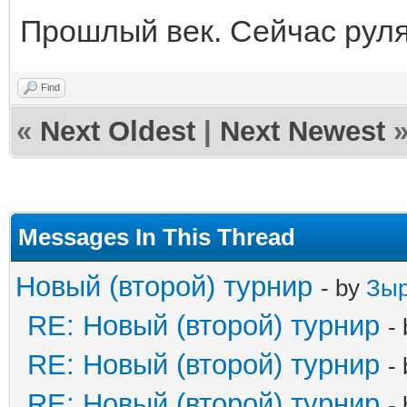
Прошлый век. Сейчас рул
Find
«
Next Oldest
|
Next Newest
Messages In This Thread
Новый (второй) турнир
- by
Зыр
RE: Новый (второй) турнир
-
RE: Новый (второй) турнир
-
RE: Новый (второй) турнир
-