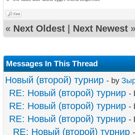
Find
«
Next Oldest
|
Next Newest
Messages In This Thread
Новый (второй) турнир
- by
Зыр
RE: Новый (второй) турнир
-
RE: Новый (второй) турнир
-
RE: Новый (второй) турнир
-
RE: Новый (второй) турнир