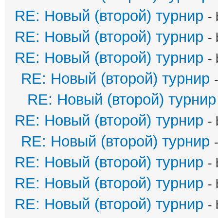
RE: Новый (второй) турнир
-
RE: Новый (второй) турнир
-
RE: Новый (второй) турнир
-
RE: Новый (второй) турнир
RE: Новый (второй) турнир
RE: Новый (второй) турнир
-
RE: Новый (второй) турнир
RE: Новый (второй) турнир
-
RE: Новый (второй) турнир
-
RE: Новый (второй) турнир
-