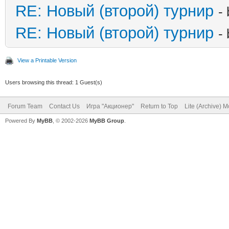
RE: Новый (второй) турнир
-
RE: Новый (второй) турнир
-
View a Printable Version
Users browsing this thread: 1 Guest(s)
Forum Team
Contact Us
Игра "Акционер"
Return to Top
Lite (Archive) 
Powered By
MyBB
, © 2002-2026
MyBB Group
.