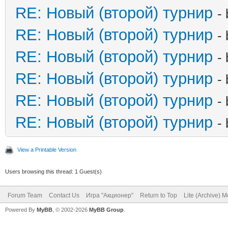
RE: Новый (второй) турнир
-
RE: Новый (второй) турнир
-
RE: Новый (второй) турнир
-
RE: Новый (второй) турнир
-
RE: Новый (второй) турнир
-
RE: Новый (второй) турнир
-
View a Printable Version
Users browsing this thread: 1 Guest(s)
Forum Team
Contact Us
Игра "Акционер"
Return to Top
Lite (Archive) 
Powered By
MyBB
, © 2002-2026
MyBB Group
.