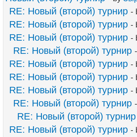
RE: Новый (второй) турнир
-
RE: Новый (второй) турнир
-
RE: Новый (второй) турнир
-
RE: Новый (второй) турнир
RE: Новый (второй) турнир
-
RE: Новый (второй) турнир
-
RE: Новый (второй) турнир
-
RE: Новый (второй) турнир
RE: Новый (второй) турнир
RE: Новый (второй) турнир
-