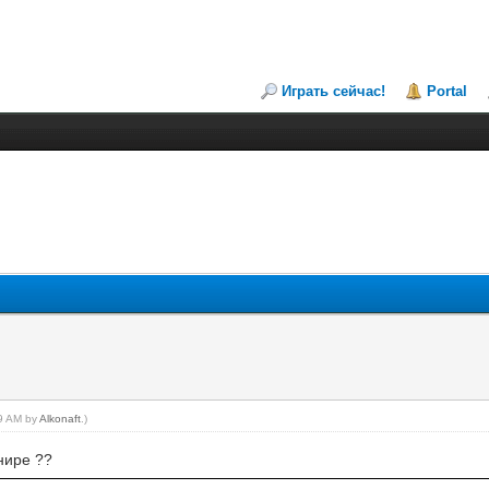
Играть сейчас!
Portal
29 AM by
Alkonaft
.)
нире ??