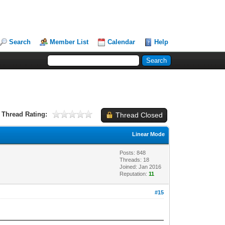
Search
Member List
Calendar
Help
Thread Rating:
Thread Closed
Linear Mode
Posts: 848
Threads: 18
Joined: Jan 2016
Reputation:
11
#15