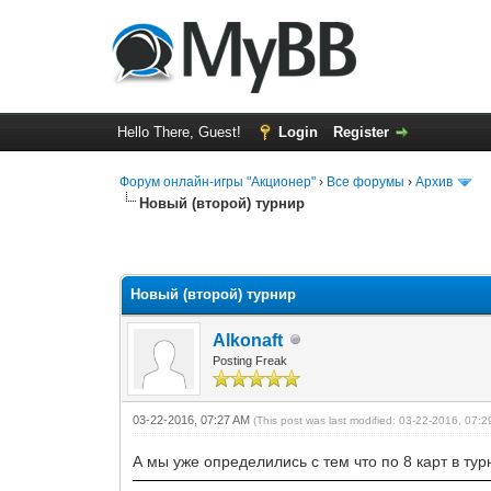
Hello There, Guest!
Login
Register
Форум онлайн-игры "Акционер"
›
Все форумы
›
Архив
Новый (второй) турнир
0 Vote(s) - 0 Average
1
2
3
4
5
Новый (второй) турнир
Alkonaft
Posting Freak
03-22-2016, 07:27 AM
(This post was last modified: 03-22-2016, 07:
А мы уже определились с тем что по 8 карт в тур