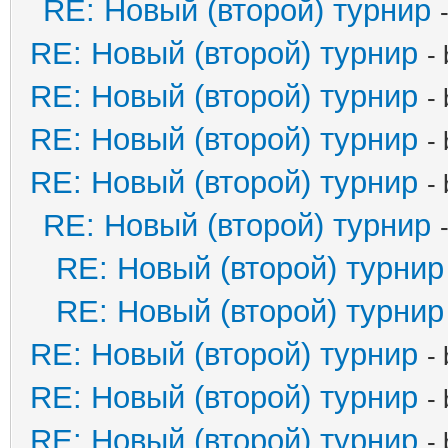
RE: Новый (второй) турнир
RE: Новый (второй) турнир
-
RE: Новый (второй) турнир
-
RE: Новый (второй) турнир
-
RE: Новый (второй) турнир
-
RE: Новый (второй) турнир
RE: Новый (второй) турнир
RE: Новый (второй) турнир
RE: Новый (второй) турнир
-
RE: Новый (второй) турнир
-
RE: Новый (второй) турнир
-