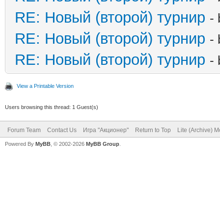
RE: Новый (второй) турнир
-
RE: Новый (второй) турнир
-
RE: Новый (второй) турнир
-
View a Printable Version
Users browsing this thread: 1 Guest(s)
Forum Team
Contact Us
Игра "Акционер"
Return to Top
Lite (Archive) 
Powered By
MyBB
, © 2002-2026
MyBB Group
.