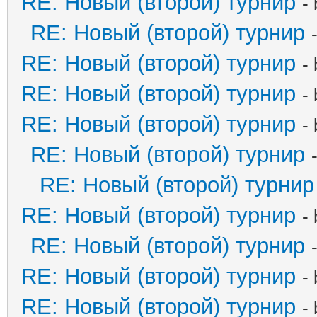
RE: Новый (второй) турнир
-
RE: Новый (второй) турнир
RE: Новый (второй) турнир
-
RE: Новый (второй) турнир
-
RE: Новый (второй) турнир
-
RE: Новый (второй) турнир
RE: Новый (второй) турнир
RE: Новый (второй) турнир
-
RE: Новый (второй) турнир
RE: Новый (второй) турнир
-
RE: Новый (второй) турнир
-