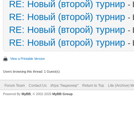
RE: Новый (второй) турнир
-
RE: Новый (второй) турнир
-
RE: Новый (второй) турнир
-
RE: Новый (второй) турнир
-
View a Printable Version
Users browsing this thread: 1 Guest(s)
Forum Team
Contact Us
Игра "Акционер"
Return to Top
Lite (Archive) 
Powered By
MyBB
, © 2002-2026
MyBB Group
.