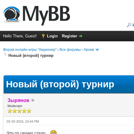
Hello There, Guest!
Login
Register
Форум онлайн-игры "Акционер"
›
Все форумы
›
Архив
Новый (второй) турнир
Новый (второй) турнир
Зырянов
Moderator
03-20-2016, 10:44 PM
Что-то скучно стало...