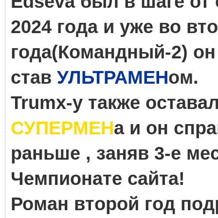
Edseva был в шаге от
2024 года и уже во вт
года(Командный-2) он 
став
УЛЬТРАМЕН
ом.
Trumx-у также остава
СУПЕРМЕН
а и он спр
раньше , заняв 3-е м
Чемпионате сайта!
Роман второй год по