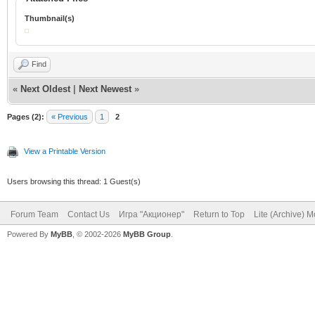
Thumbnail(s)
Find
«
Next Oldest
|
Next Newest
»
Pages (2):
« Previous
1
2
View a Printable Version
Users browsing this thread: 1 Guest(s)
Forum Team
Contact Us
Игра "Акционер"
Return to Top
Lite (Archive) 
Powered By
MyBB
, © 2002-2026
MyBB Group
.