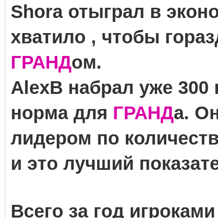
Shora отыграл в экон
хватило , чтобы гораз
ГРАНД
ом.
AlexB набрал уже 300 
норма для
ГРАНД
а. О
лидером по количеств
и это лучший показат
Всего за год игрокам