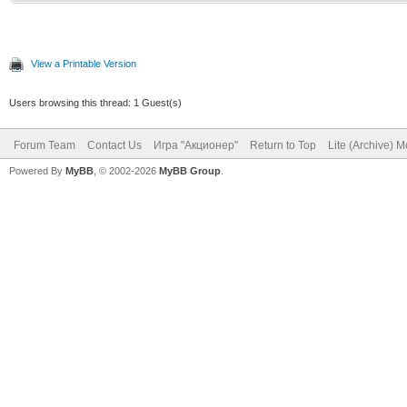
View a Printable Version
Users browsing this thread: 1 Guest(s)
Forum Team
Contact Us
Игра "Акционер"
Return to Top
Lite (Archive) 
Powered By
MyBB
, © 2002-2026
MyBB Group
.