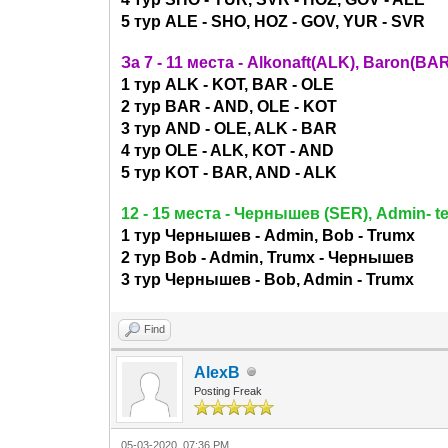
5 тур ALE - SHO, HOZ - GOV, YUR - SVR
За 7 - 11 места - Alkonaft(ALK), Baron(B
1 тур ALK - KOT, BAR - OLE
2 тур BAR - AND, OLE - KOT
3 тур AND - OLE, ALK - BAR
4 тур OLE - ALK, KOT - AND
5 тур KOT - BAR, AND - ALK
12 - 15 места -
Чернышев (SER),
Admin- t
1 тур Чернышев - Аdmin, Bob - Trumx
2 тур Bob - Admin, Trumx - Чернышев
3 тур Чернышев - Bob, Admin - Trumx
Find
AlexB
Posting Freak
05-03-2020, 07:36 PM