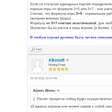
Если со статусом одинарных партий определились
парные игры по формуле 3+5 или 5+7 - они учи
Считаю, что формула игры
3+5
- нормальная раб
(вопреки мнению Шоры)...
Формулу же
5+7 считаю экзотической
, для лю
Исключил бы из учетов и игры втроем (и более). 
В любом случае должно быть четкое описани
Find
Alkonaft
Posting Freak
05-18-2016, 02:07 PM
Admin Wrote:
1. Расчет процента побед будет осуществлятьс
10 разных игроков или можно самим с собой нагн