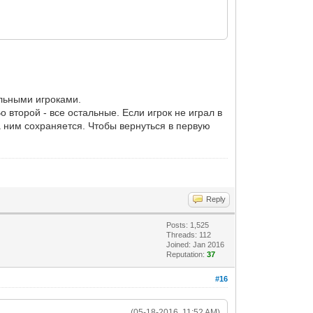
альными игроками.
о второй - все остальные. Если игрок не играл в
а ним сохраняется. Чтобы вернуться в первую
Reply
Posts: 1,525
Threads: 112
Joined: Jan 2016
Reputation:
37
#16
(05-18-2016, 11:52 AM)