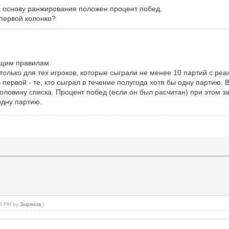
за основу ранжирования положен процент побед.
 первой колонке?
ющим правилам:
только для тех игроков, которые сыграли не менее 10 партий с ре
 первой - те, кто сыграл в течение полугода хотя бы одну партию. В
оловину списка. Процент побед (если он был расчитан) при этом з
одну партию.
:35 PM by
Зырянов
.)