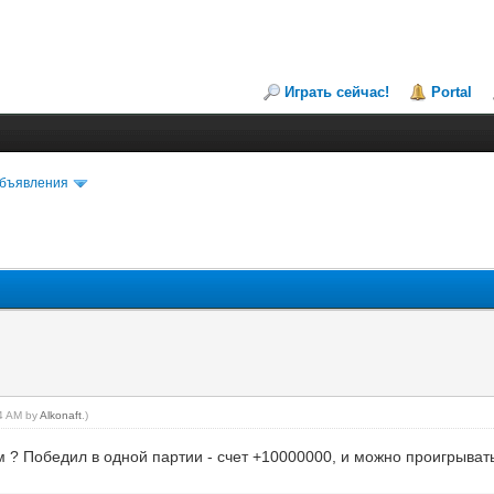
Играть сейчас!
Portal
объявления
34 AM by
Alkonaft
.)
м ? Победил в одной партии - счет +10000000, и можно проигрыват