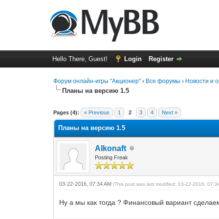
Hello There, Guest!
Login
Register
Форум онлайн-игры "Акционер"
›
Все форумы
›
Новости и 
Планы на версию 1.5
0 Vote(s) - 0 Average
1
2
3
4
5
Pages (4):
« Previous
1
2
3
4
Next »
Планы на версию 1.5
Alkonaft
Posting Freak
03-22-2016, 07:34 AM
(This post was last modified: 03-22-2016, 07:
Ну а мы как тогда ? Финансовый вариант сделае