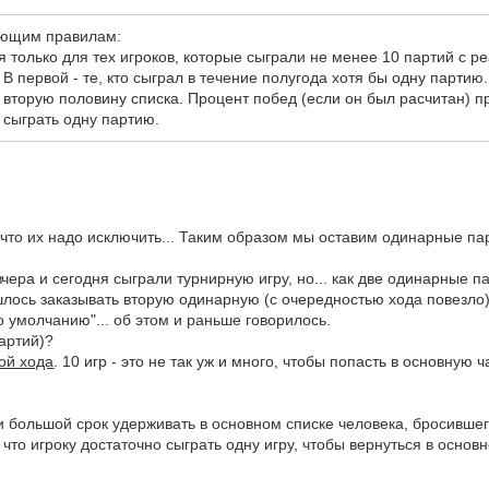
ующим правилам:
я только для тех игроков, которые сыграли не менее 10 партий с 
 В первой - те, кто сыграл в течение полугода хотя бы одну партию
 вторую половину списка. Процент побед (если он был расчитан) п
 сыграть одну партию.
 что их надо исключить... Таким образом мы оставим одинарные па
ера и сегодня сыграли турнирную игру, но... как две одинарные па
шлось заказывать вторую одинарную (с очередностью хода повезло)
о умолчанию"... об этом и раньше говорилось.
артий)?
ой хода
. 10 игр - это не так уж и много, чтобы попасть в основную 
ли большой срок удерживать в основном списке человека, бросивше
 что игроку достаточно сыграть одну игру, чтобы вернуться в основн