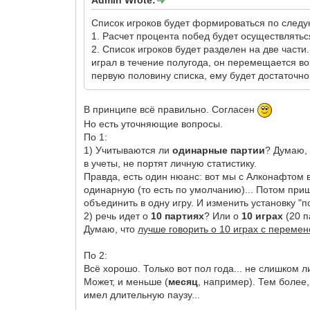
Список игроков будет формироваться по след
1. Расчет процента побед будет осуществлятьс
2. Список игроков будет разделен на две части.
играл в течение полугода, он перемещается во
первую половину списка, ему будет достаточно
В принципе всё правильно. Согласен
Но есть уточняющие вопросы.
По 1:
1) Учитываются ли
одинарные партии
? Думаю,
в учеты, не портят личную статистику.
Правда, есть один нюанс: вот мы с Алконафтом вч
одинарную (то есть по умолчанию)... Потом при
объединить в одну игру. И изменить установку "п
2) речь идет о
10 партиях
? Или о
10 играх
(20 п
Думаю, что
лучше говорить о 10 играх с перемен
По 2:
Всё хорошо. Только вот пол года... не слишком 
Может, и меньше (
месяц
, например). Тем более,
имел длительную паузу...