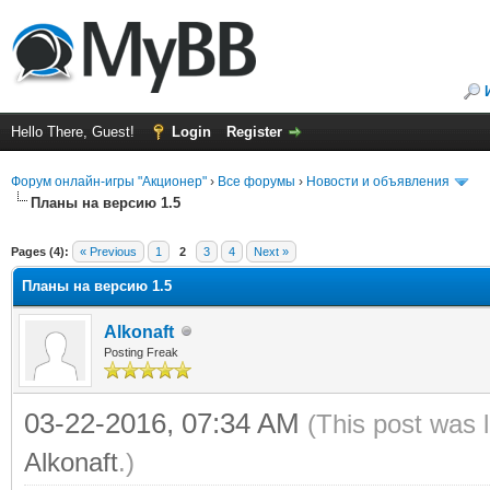
Hello There, Guest!
Login
Register
Форум онлайн-игры "Акционер"
›
Все форумы
›
Новости и объявления
Планы на версию 1.5
ge
Pages (4):
« Previous
1
2
3
4
Next »
Планы на версию 1.5
Alkonaft
Posting Freak
03-22-2016, 07:34 AM
(This post was 
Alkonaft
.)