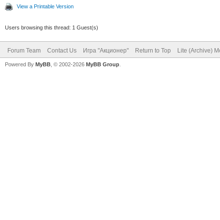
View a Printable Version
Users browsing this thread: 1 Guest(s)
Forum Team
Contact Us
Игра "Акционер"
Return to Top
Lite (Archive) 
Powered By
MyBB
, © 2002-2026
MyBB Group
.