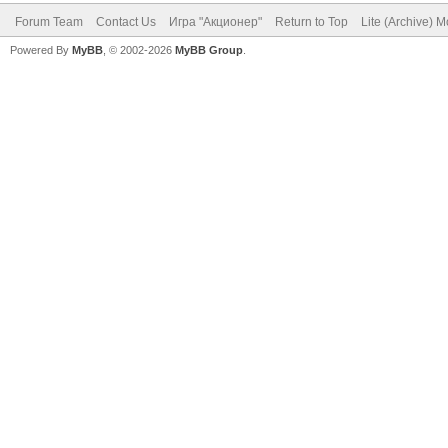
Forum Team
Contact Us
Игра "Акционер"
Return to Top
Lite (Archive) 
Powered By
MyBB
, © 2002-2026
MyBB Group
.