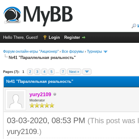
Hello There, Guest!
Login
Register
Форум онлайн-игры "Акционер"
›
Все форумы
›
Турниры
№41 "Параллельная реальность"
ge
Pages (7):
1
2
3
4
5
…
7
Next »
№41 "Параллельная реальность"
yury2109
Moderator
03-03-2020, 08:53 PM
(This post was 
yury2109
.)