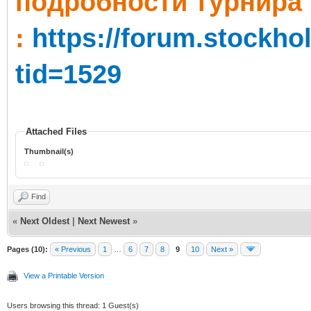
пoдробности турнира
:
https://forum.stockh
tid=1529
Attached Files
Thumbnail(s)
Find
«
Next Oldest
|
Next Newest
»
Pages (10):
« Previous
1
…
6
7
8
9
10
Next »
View a Printable Version
Users browsing this thread: 1 Guest(s)