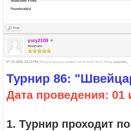
Attached Files
Thumbnail(s)
Find
yury2109
Moderator
07-13-2025, 02:13 PM
(This post was last modified: 08-26-2025, 05:23 PM by
yury2109
.)
Турнир 86: "Швейца
Дата проведения
: 01
1. Турнир проходит п