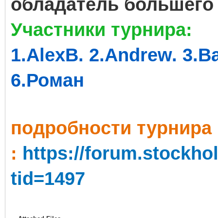
обладатель большего 
Участники турнира:
1.
AlexB. 2.Andrew. 3.Ba
6.Роман
пoдробности турнира
:
https://forum.stockh
tid=1497