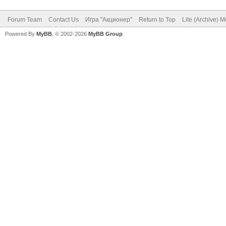
Forum Team
Contact Us
Игра "Акционер"
Return to Top
Lite (Archive) 
Powered By
MyBB
, © 2002-2026
MyBB Group
.