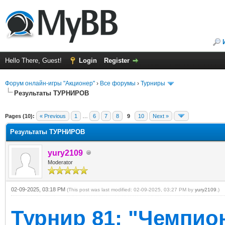
Hello There, Guest!
Login
Register
Форум онлайн-игры "Акционер"
›
Все форумы
›
Турниры
Результаты ТУРНИРОВ
ge
Pages (10):
« Previous
1
…
6
7
8
9
10
Next »
Результаты ТУРНИРОВ
yury2109
Moderator
02-09-2025, 03:18 PM
(This post was last modified: 02-09-2025, 03:27 PM by
yury2109
.)
Турнир 81: "Чемпио