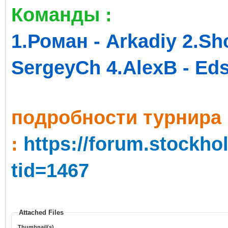
Команды :
1.Роман - Arkadiy 2.Sh
SergeyCh 4.AlexB - Ed
пoдробности турнира
:
https://forum.stockh
tid=1467
Attached Files
Thumbnail(s)