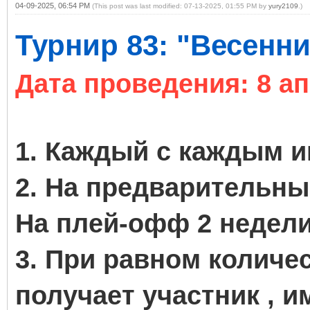
04-09-2025, 06:54 PM
(This post was last modified: 07-13-2025, 01:55 PM by
yury2109
.)
Турнир 83: "Весенни
Дата проведения: 8 ап
1. Каждый с каждым иг
2. На предварительны
На плей-офф 2 недели
3. При равном количе
получает участник , 