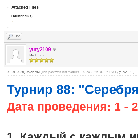
Attached Files
Thumbnail(s)
Find
yury2109
Moderator
09-01-2025, 05:35 AM
(This post was last modified: 09-24-2025, 07:05 PM by
yury2109
.)
Турнир 88: "Серебря
Дата проведения: 1 - 
1. Каждый с каждым иг