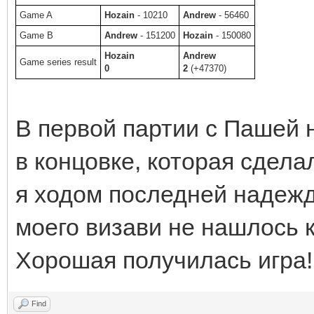
Game A
Hozain
- 10210
Andrew
- 56460
Game B
Andrew
- 151200
Hozain
- 150080
Hozain
Andrew
Game series result
0
2
(+47370)
В первой партии с Пашей 
в концовке, которая сдела
я ходом последней надежды
моего визави не нашлось 
Хорошая получилась игра!
Find