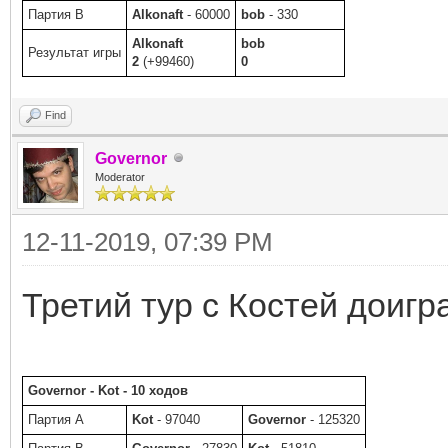
Партия B
Alkonaft
- 60000
bob
- 330
Alkonaft
bob
Результат игры
2
(+99460)
0
Find
Governor
Moderator
12-11-2019, 07:39 PM
Третий тур с Костей доигр
Governor - Kot - 10 ходов
Партия A
Kot
- 97040
Governor
- 125320