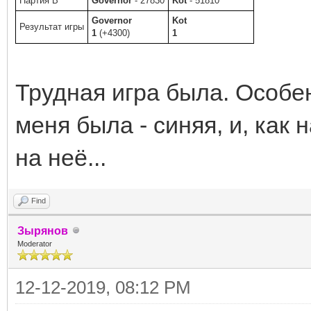
Партия B
Governor
- 27830
Kot
- 51810
Governor
Kot
Результат игры
1
(+4300)
1
Трудная игра была. Особен
меня была - синяя, и, как 
на неё...
Find
Зырянов
Moderator
12-12-2019, 08:12 PM