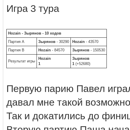
Игра 3 тура
Hozain - Зырянов - 10 ходов
Партия A
Зырянов
- 30290
Hozain
- 43570
Партия B
Hozain
- 84570
Зырянов
- 150530
Hozain
Зырянов
Результат игры
1
1
(+52680)
Первую парию Павел играл
давал мне такой возможнос
Так и докатились до фини
Вторую партию Паша нача