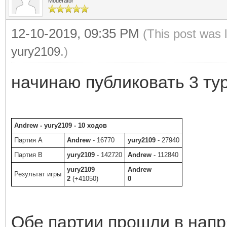
Moderator
12-10-2019, 09:35 PM
(This post was 
yury2109
.)
начинаю публиковать 3 ту
Andrew - yury2109 - 10 ходов
Партия A
Andrew
- 16770
yury2109
- 27940
Партия B
yury2109
- 142720
Andrew
- 112840
yury2109
Andrew
Результат игры
2
(+41050)
0
Обе партии прошли в напр