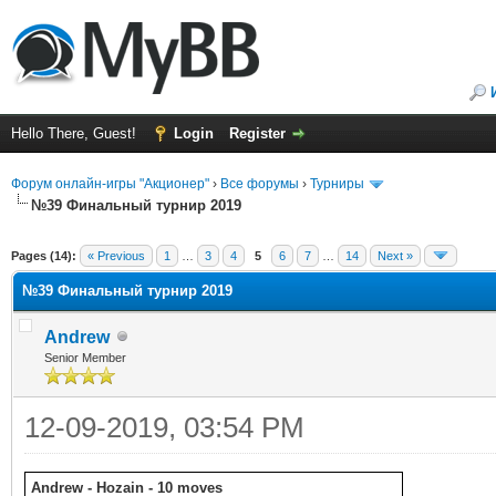
Hello There, Guest!
Login
Register
Форум онлайн-игры "Акционер"
›
Все форумы
›
Турниры
№39 Финальный турнир 2019
ge
Pages (14):
« Previous
1
…
3
4
5
6
7
…
14
Next »
№39 Финальный турнир 2019
Andrew
Senior Member
12-09-2019, 03:54 PM
Andrew - Hozain - 10 moves