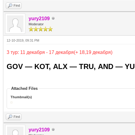
Find
yury2109
Moderator
12-10-2019, 09:31 PM
3 тур: 11 декабря - 17 декабря(+ 18,19
декабря
)
GOV — KOT,
ALX — TRU,
A
ND — YU
Attached Files
Thumbnail(s)
Find
yury2109