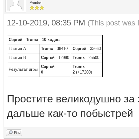
Member
12-10-2019, 08:35 PM
(This post was 
Сергей - Trumx - 10 ходов
Партия A
Trumx
- 38410
Сергей
- 33660
Партия B
Сергей
- 12990
Trumx
- 25500
Сергей
Trumx
Результат игры
0
2
(+17260)
Простите великодушно за з
дальше как-то побыстрей
Find