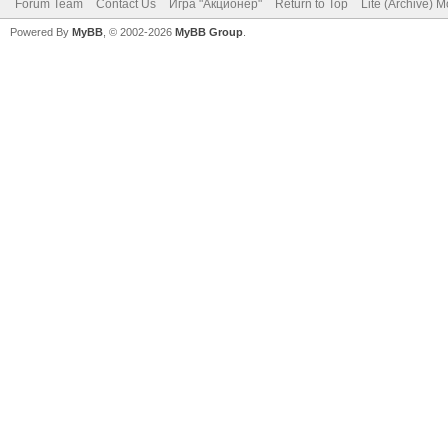
Forum Team
Contact Us
Игра "Акционер"
Return to Top
Lite (Archive) 
Powered By
MyBB
, © 2002-2026
MyBB Group
.