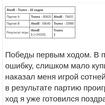
AlexB - Trumx - 10 ходов
Партия A
Trumx
- 80820
AlexB
- 79420
Партия B
AlexB
- 59540
Trumx
- 33990
AlexB
Trumx
Результат игры
1
(+24150)
1
Победы первым ходом. В п
ошибку, слишком мало купи
наказал меня игрой сотней
в результате партию проиг
ход я уже готовился поздр