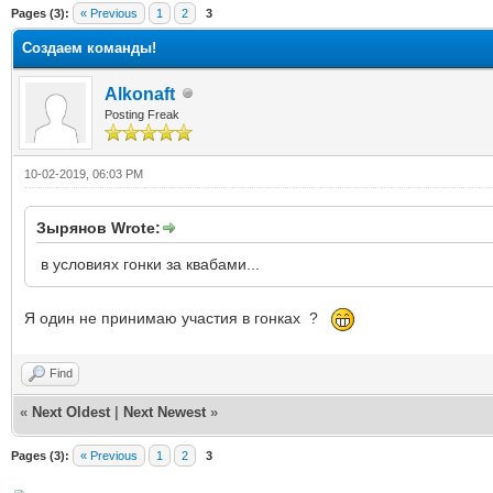
ge
Pages (3):
« Previous
1
2
3
Создаем команды!
Alkonaft
Posting Freak
10-02-2019, 06:03 PM
Зырянов Wrote:
в условиях гонки за квабами...
Я один не принимаю участия в гонках ?
Find
«
Next Oldest
|
Next Newest
»
Pages (3):
« Previous
1
2
3