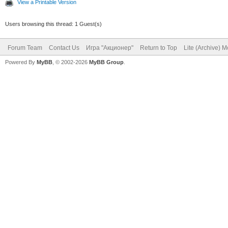
View a Printable Version
Users browsing this thread: 1 Guest(s)
Forum Team
Contact Us
Игра "Акционер"
Return to Top
Lite (Archive) 
Powered By
MyBB
, © 2002-2026
MyBB Group
.