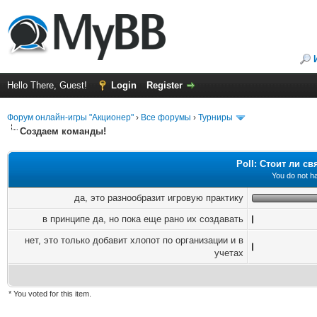
Hello There, Guest!
Login
Register
Форум онлайн-игры "Акционер"
›
Все форумы
›
Турниры
Создаем команды!
Poll: Стоит ли с
You do not ha
да, это разнообразит игровую практику
в принципе да, но пока еще рано их создавать
нет, это только добавит хлопот по организации и в
учетах
* You voted for this item.