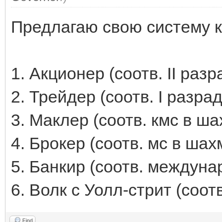
Предлагаю свою систему 
1. Акционер (соотв. II раз
2. Трейдер (соотв. I разра
3. Маклер (соотв. кмс в ш
4. Брокер (соотв. мс в шах
5. Банкир (соотв. междун
6. Волк с Уолл-стрит (соо
Find