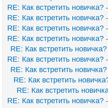
RE: Как встретить новичка?
RE: Как встретить новичка?
RE: Как встретить новичка?
RE: Как встретить новичка?
RE: Как встретить новичка?
RE: Как встретить новичка?
RE: Как встретить новичка?
RE: Как встретить новичка
RE: Как встретить новичк
RE: Как встретить новичка?