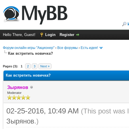
Hello There, Guest!
Login
Register
Форум онлайн-игры "Акционер"
›
Все форумы
›
Есть идея!
Как встретить новичка?
ge
Pages (3):
1
2
3
Next »
Как встретить новичка?
Зырянов
Moderator
02-25-2016, 10:49 AM
(This post was 
Зырянов
.)