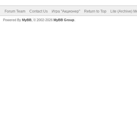
Forum Team
Contact Us
Игра "Акционер"
Return to Top
Lite (Archive) 
Powered By
MyBB
, © 2002-2026
MyBB Group
.