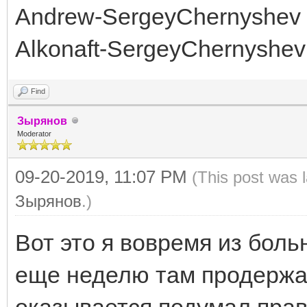
Andrew-SergeyChernyshev
Alkonaft-SergeyChernyshev
Find
Зырянов
Moderator
09-20-2019, 11:07 PM
(This post was 
Зырянов
.)
Вот это я вовремя из бол
еще неделю там продержать.
оказывается подумал прав