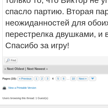
спасло партию. Вторая па
неожиданностей для обоих 
перестрелка двушками, и 
Спасибо за игру!
Find
«
Next Oldest
|
Next Newest
»
Pages (10):
« Previous
1
2
3
4
5
6
…
10
Next »
View a Printable Version
Users browsing this thread: 1 Guest(s)