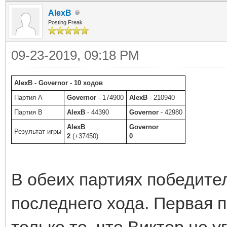
AlexB
Posting Freak
09-23-2019, 09:18 PM
AlexB - Governor - 10 ходов
Партия A
Governor
- 174900
AlexB
- 210940
Партия B
AlexB
- 44390
Governor
- 42980
AlexB
Governor
Результат игры
2
(+37450)
0
В обеих партиях победите
последнего хода. Первая п
только то, что Виктор не