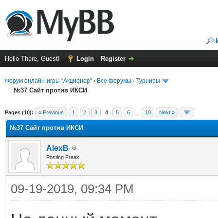
Hello There, Guest!
Login
Register
Форум онлайн-игры "Акционер"
›
Все форумы
›
Турниры
№37 Сайт против ИКСИ
ge
Pages (10):
« Previous
1
2
3
4
5
6
…
10
Next »
№37 Сайт против ИКСИ
AlexB
Posting Freak
09-19-2019, 09:34 PM