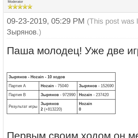
Moderator
09-23-2019, 05:29 PM
(This post was 
Зырянов
.)
Паша молодец! Уже две игр
Зырянов - Hozain - 10 ходов
Партия A
Hozain
- 75040
Зырянов
- 152690
Партия B
Зырянов
- 972990
Hozain
- 237420
Зырянов
Hozain
Результат игры
2
(+813220)
0
Первым своим ходом он ме