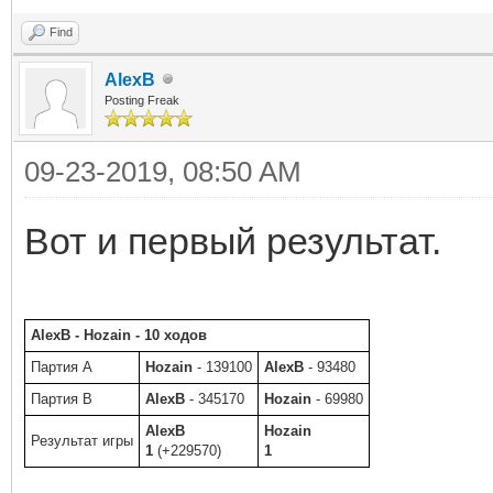
Find
AlexB
Posting Freak
09-23-2019, 08:50 AM
Вот и первый результат.
AlexB - Hozain - 10 ходов
Партия A
Hozain
- 139100
AlexB
- 93480
Партия B
AlexB
- 345170
Hozain
- 69980
AlexB
Hozain
Результат игры
1
(+229570)
1