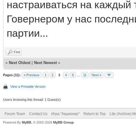
настраиваться на каждый ту
Говернером у нас последни
партии...
Find
«
Next Oldest
|
Next Newest
»
Pages (11):
« Previous
1
2
3
4
5
…
11
Next »
View a Printable Version
Users browsing this thread: 1 Guest(s)
Forum Team
Contact Us
Игра "Акционер"
Return to Top
Lite (Archive) 
Powered By
MyBB
, © 2002-2026
MyBB Group
.