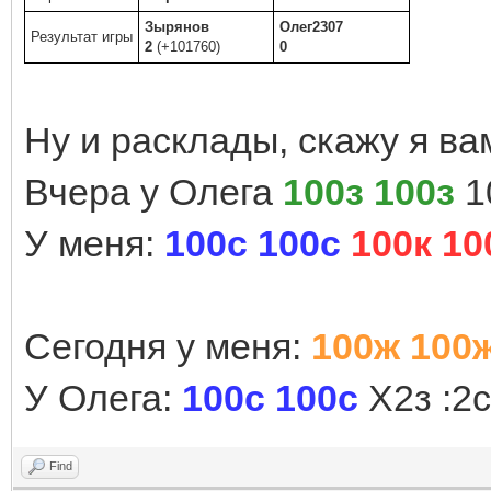
Зырянов
Олег2307
Результат игры
2
(+101760)
0
Ну и расклады, скажу я вам
Вчера у Олега
100з 100з
1
У меня:
100с 100с
100к 10
Сегодня у меня:
100ж 100
У Олега:
100с 100с
Х2з :2с
Find