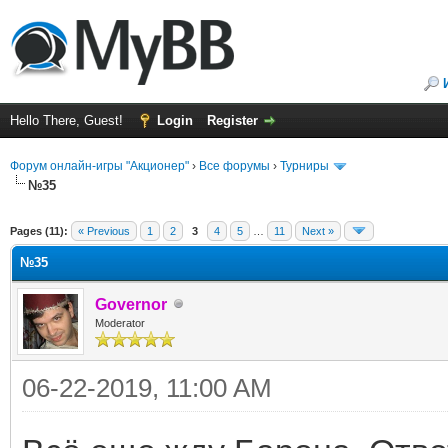
Hello There, Guest!
Login
Register
Форум онлайн-игры "Акционер"
›
Все форумы
›
Турниры
№35
ge
Pages (11):
« Previous
1
2
3
4
5
…
11
Next »
№35
Governor
Moderator
06-22-2019, 11:00 AM