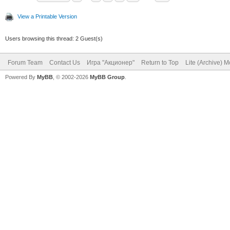
View a Printable Version
Users browsing this thread: 2 Guest(s)
Forum Team
Contact Us
Игра "Акционер"
Return to Top
Lite (Archive) 
Powered By
MyBB
, © 2002-2026
MyBB Group
.