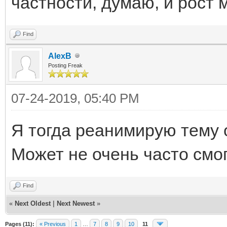
частности, думаю, и рост
Find
AlexB
Posting Freak
07-24-2019, 05:40 PM
Я тогда реанимирую тему 
Может не очень часто смог
Find
«
Next Oldest
|
Next Newest
»
Pages (11):
« Previous
1
…
7
8
9
10
11