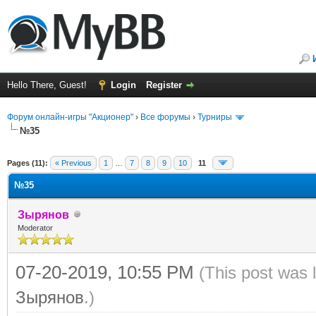
Hello There, Guest!
Login
Register
Форум онлайн-игры "Акционер"
›
Все форумы
›
Турниры
№35
ge
Pages (11):
« Previous
1
…
7
8
9
10
11
№35
Зырянов
Moderator
07-20-2019, 10:55 PM
(This post was 
Зырянов
.)