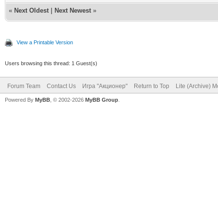
«
Next Oldest
|
Next Newest
»
View a Printable Version
Users browsing this thread: 1 Guest(s)
Forum Team
Contact Us
Игра "Акционер"
Return to Top
Lite (Archive) 
Powered By
MyBB
, © 2002-2026
MyBB Group
.