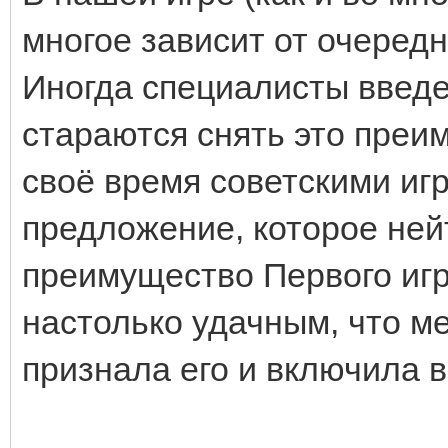
многое зависит от очередн
Иногда специалисты введ
стараются снять это преи
своё время советскими иг
предложение, которое не
преимущество Первого игр
настолько удачным, что 
признала его и включила 