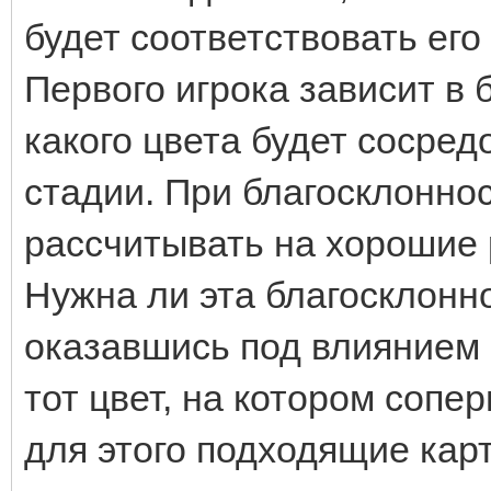
будет соответствовать его
Первого игрока зависит в 
какого цвета будет сосред
стадии. При благосклонн
рассчитывать на хорошие 
Нужна ли эта благосклонн
оказавшись под влиянием 
тот цвет, на котором сопе
для этого подходящие кар