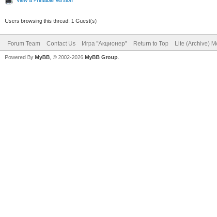
View a Printable Version
Users browsing this thread: 1 Guest(s)
Forum Team
Contact Us
Игра "Акционер"
Return to Top
Lite (Archive) 
Powered By
MyBB
, © 2002-2026
MyBB Group
.