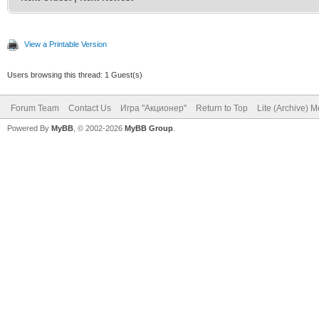
View a Printable Version
Users browsing this thread: 1 Guest(s)
Forum Team
Contact Us
Игра "Акционер"
Return to Top
Lite (Archive) 
Powered By
MyBB
, © 2002-2026
MyBB Group
.