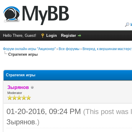
Hello There, Guest!
Login
Register
Форум онлайн-игры "Акционер"
›
Все форумы
›
Вперед, к вершинам мастерс
Стратегия игры
ge
Стратегия игры
Зырянов
Moderator
01-20-2016, 09:24 PM
(This post was 
Зырянов
.)