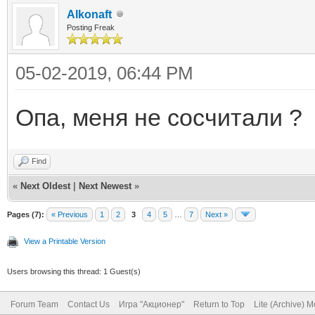
Alkonaft
Posting Freak
05-02-2019, 06:44 PM
Опа, меня не сосчитали ?
Find
«
Next Oldest
|
Next Newest
»
Pages (7):
« Previous
1
2
3
4
5
…
7
Next »
View a Printable Version
Users browsing this thread: 1 Guest(s)
Forum Team
Contact Us
Игра "Акционер"
Return to Top
Lite (Archive) 