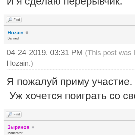
И я сделаю перерывчик.
Find
Hozain
Banned
04-24-2019, 03:31 PM
(This post was 
Hozain
.)
Я пожалуй приму участие.
Уж хочется поиграть со с
Find
Зырянов
Moderator