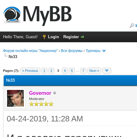
Hello There, Guest!
Login
Register
Форум онлайн-игры "Акционер"
›
Все форумы
›
Турниры
№33
ge
Pages (7):
« Previous
1
2
3
4
5
…
7
Next »
№33
Governor
Moderator
04-24-2019, 11:28 AM