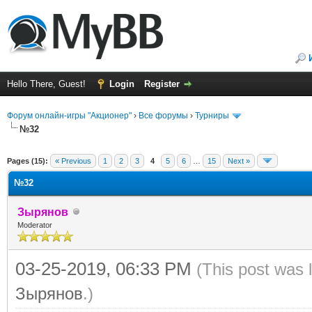
Hello There, Guest!
Login
Register
Форум онлайн-игры "Акционер"
›
Все форумы
›
Турниры
№32
ge
Pages (15):
« Previous
1
2
3
4
5
6
…
15
Next »
№32
Зырянов
Moderator
03-25-2019, 06:33 PM
(This post was 
Зырянов
.)