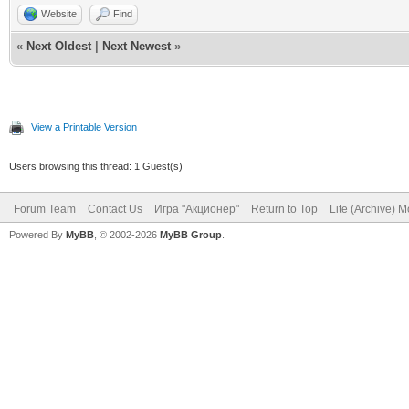
Website
Find
«
Next Oldest
|
Next Newest
»
View a Printable Version
Users browsing this thread: 1 Guest(s)
Forum Team
Contact Us
Игра "Акционер"
Return to Top
Lite (Archive) 
Powered By
MyBB
, © 2002-2026
MyBB Group
.