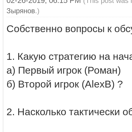
02-26-2019, 06:15 PM
(This post was 
Зырянов
.)
Собственно вопросы к об
1. Какую стратегию на на
а) Первый игрок (Роман)
б) Второй игрок (AlexB) ?
2. Насколько тактически о