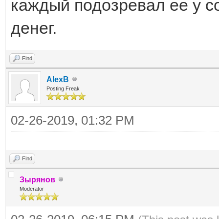
каждый подозревал ее у со
денег.
Find
AlexB
Posting Freak
02-26-2019, 01:32 PM
Find
Зырянов
Moderator