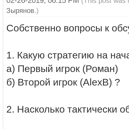
02-26-2019, 06:15 PM
(This post was 
Зырянов
.)
Собственно вопросы к об
1. Какую стратегию на на
а) Первый игрок (Роман)
б) Второй игрок (AlexB) ?
2. Насколько тактически о