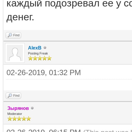
каждый подозревал ее у со
денег.
Find
AlexB
Posting Freak
02-26-2019, 01:32 PM
Find
Зырянов
Moderator