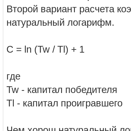
Второй вариант расчета ко
натуральный логарифм.
C = ln (Tw / Tl) + 1
где
Tw - капитал победителя
Tl - капитал проигравшего
Чем хорош натуральный ло