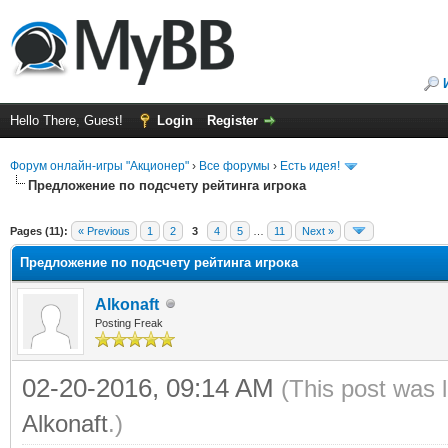
Hello There, Guest!
Login
Register
Форум онлайн-игры "Акционер"
›
Все форумы
›
Есть идея!
Предложение по подсчету рейтинга игрока
ge
Pages (11):
« Previous
1
2
3
4
5
…
11
Next »
Предложение по подсчету рейтинга игрока
Alkonaft
Posting Freak
02-20-2016, 09:14 AM
(This post was 
Alkonaft
.)