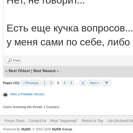
Есть еще кучка вопросов..
у меня сами по себе, либо 
Find
«
Next Oldest
|
Next Newest
»
Pages (11):
« Previous
1
2
3
4
5
…
11
Next »
View a Printable Version
Users browsing this thread: 1 Guest(s)
Forum Team
Contact Us
Игра "Акционер"
Return to Top
Lite (Archive) 
Powered By
MyBB
, © 2002-2026
MyBB Group
.