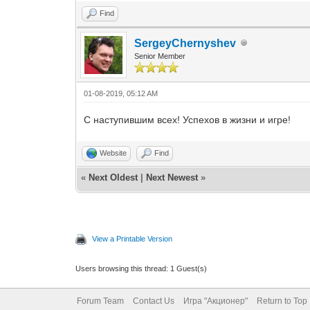
Find
SergeyChernyshev
Senior Member
01-08-2019, 05:12 AM
С наступившим всех! Успехов в жизни и игре!
Website
Find
«
Next Oldest
|
Next Newest
»
View a Printable Version
Users browsing this thread: 1 Guest(s)
Forum Team
Contact Us
Игра "Акционер"
Return to Top