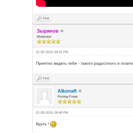
Find
Зырянов
Moderator
01-05-2019, 04:31 PM
Приятно видеть тебя - такого радостного и позит
Find
Alkonaft
Posting Freak
01-05-2019, 09:46 PM
Круть !