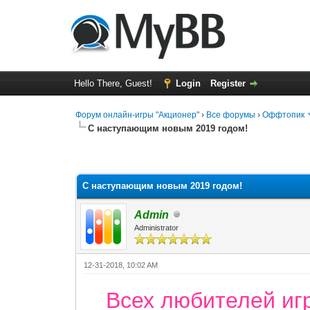
Hello There, Guest!
Login
Register
Форум онлайн-игры "Акционер"
›
Все форумы
›
Оффтопик
С наступающим новым 2019 годом!
0 Vote(s) - 0 Average
1
2
3
4
5
С наступающим новым 2019 годом!
Admin
Administrator
12-31-2018, 10:02 AM
Всех любителей иг