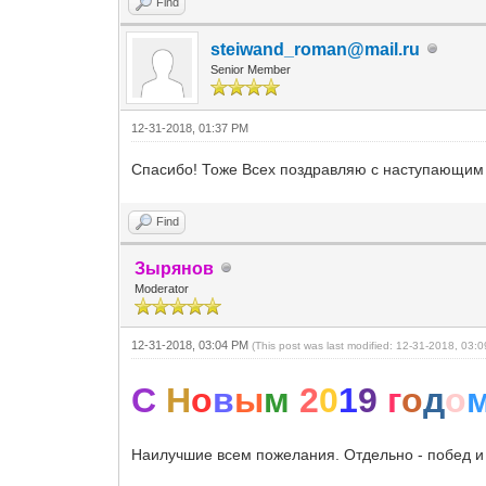
Find
steiwand_roman@mail.ru
Senior Member
12-31-2018, 01:37 PM
Спасибо! Тоже Всех поздравляю с наступающим н
Find
Зырянов
Moderator
12-31-2018, 03:04 PM
(This post was last modified: 12-31-2018, 03
С
Н
о
в
ы
м
2
0
1
9
г
о
д
о
Наилучшие всем пожелания. Отдельно - побед и 