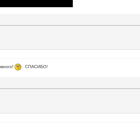
ивного!
. СПАСИБО!