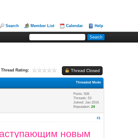
Search
Member List
Calendar
Help
Thread Rating:
Thread Closed
Threaded Mode
Posts: 506
Threads: 53
Joined: Jan 2016
Reputation:
24
#1
 наступающим новым