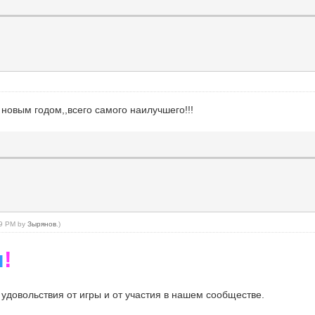
овым годом,,всего самого наилучшего!!!
:09 PM by
Зырянов
.)
м
!
удовольствия от игры и от участия в нашем сообществе.