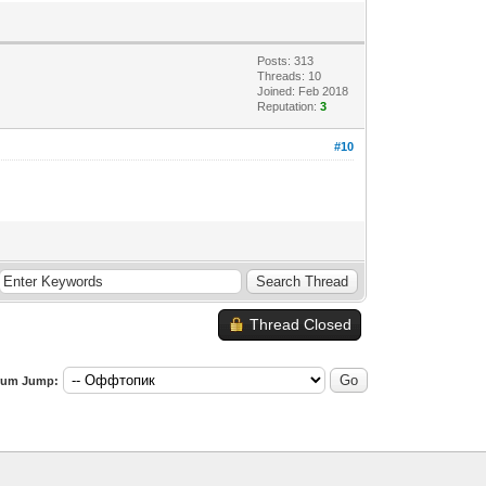
Posts: 313
Threads: 10
Joined: Feb 2018
Reputation:
3
#10
Thread Closed
rum Jump: