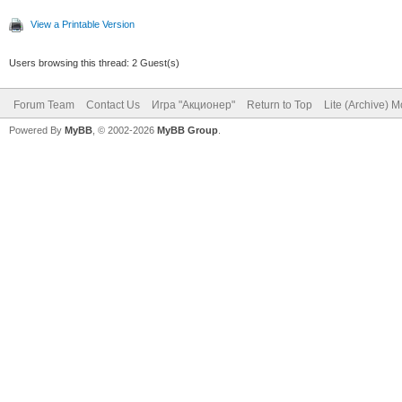
View a Printable Version
Users browsing this thread: 2 Guest(s)
Forum Team
Contact Us
Игра "Акционер"
Return to Top
Lite (Archive) 
Powered By
MyBB
, © 2002-2026
MyBB Group
.