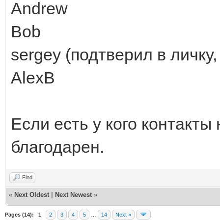
Andrew
Bob
sergey (подтверил в личку
AlexB
Если есть у кого контакты
благодарен.
Find
«
Next Oldest
|
Next Newest
»
Pages (14):
1
2
3
4
5
…
14
Next »