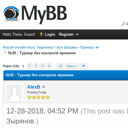
Hello There, Guest!
Login
Register
Форум онлайн-игры "Акционер"
›
Все форумы
›
Турниры
№30 - Турнир без контроля времени
ge
Pages (14):
1
2
3
4
5
…
14
Next »
№30 - Турнир без контроля времени
AlexB
Posting Freak
12-28-2018, 04:52 PM
(This post was 
Зырянов
.)