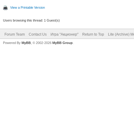
View a Printable Version
Users browsing this thread: 1 Guest(s)
Forum Team
Contact Us
Игра "Акционер"
Return to Top
Lite (Archive) 
Powered By
MyBB
, © 2002-2026
MyBB Group
.