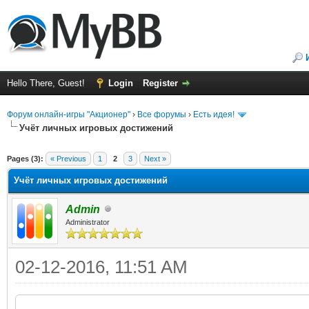
Hello There, Guest!
Login
Register
Форум онлайн-игры "Акционер"
›
Все форумы
›
Есть идея!
Учёт личных игровых достижений
ge
Pages (3):
« Previous
1
2
3
Next »
Учёт личных игровых достижений
Admin
Administrator
02-12-2016, 11:51 AM