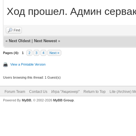
Ход прошел. Админ сервак
Find
«
Next Oldest
|
Next Newest
»
Pages (4):
1
2
3
4
Next »
View a Printable Version
Users browsing this thread: 1 Guest(s)
Forum Team
Contact Us
Игра "Акционер"
Return to Top
Lite (Archive) 
Powered By
MyBB
, © 2002-2026
MyBB Group
.