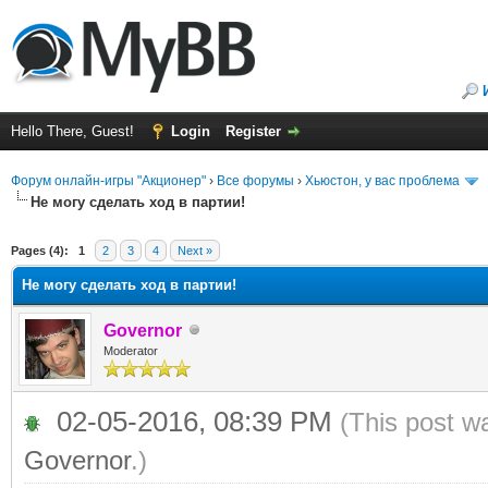
Hello There, Guest!
Login
Register
Форум онлайн-игры "Акционер"
›
Все форумы
›
Хьюстон, у вас проблема
Не могу сделать ход в партии!
ge
Pages (4):
1
2
3
4
Next »
Не могу сделать ход в партии!
Governor
Moderator
02-05-2016, 08:39 PM
(This post w
Governor
.)