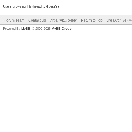
Users browsing this thread: 1 Guest(s)
Forum Team
Contact Us
Игра "Акционер"
Return to Top
Lite (Archive) 
Powered By
MyBB
, © 2002-2026
MyBB Group
.