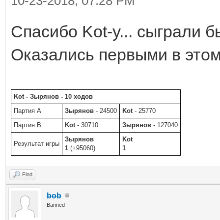
10-23-2018, 07:28 PM
Спасибо Kot-у... сыграли б
Оказались первыми в этом
Kot - Зырянов - 10 ходов
Партия A
Зырянов
- 24500
Kot
- 25770
Партия B
Kot
- 30710
Зырянов
- 127040
Зырянов
Kot
Результат игры
1
(+95060)
1
Find
bob
Banned