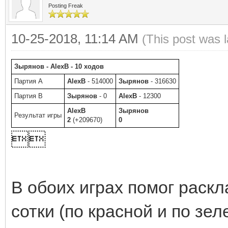
Posting Freak
10-25-2018, 11:14 AM
(This post was 
Зырянов - AlexB - 10 ходов
Партия A
AlexB
- 514000
Зырянов
- 316630
Партия B
Зырянов
- 0
AlexB
- 12300
AlexB
Зырянов
Результат игры
2
(+209670)
0

В обоих играх помог раск
сотки (по красной и по зе