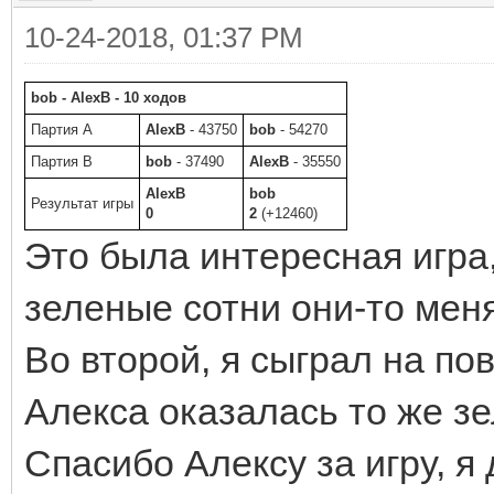
10-24-2018, 01:37 PM
bob - AlexB - 10 ходов
Партия A
AlexB
- 43750
bob
- 54270
Партия B
bob
- 37490
AlexB
- 35550
AlexB
bob
Результат игры
0
2
(+12460)
Это была интересная игра,
зеленые сотни они-то меня
Во второй, я сыграл на по
Алекса оказалась то же зе
Спасибо Алексу за игру, я