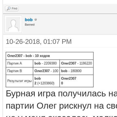
Find
bob
Banned
10-26-2018, 01:07 PM
Олег2307 - bob - 10 ходов
Партия A
bob
- 2209380
Олег2307
- 1186220
Партия B
Олег2307
- 100
bob
- 180800
bob
Олег2307
Результат игры
2
(+1203860)
0
Бурная игра получилась на
партии Олег рискнул на с