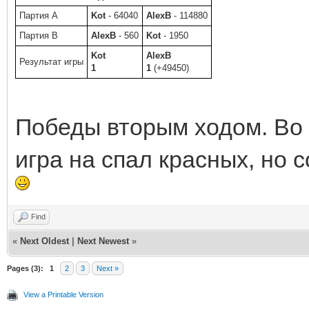
Партия A
Kot
- 64040
AlexB
- 114880
Партия B
AlexB
- 560
Kot
- 1950
Kot
AlexB
Результат игры
1
1
(+49450)
Победы вторым ходом. Во 
игра на спал красных, но с
Find
«
Next Oldest
|
Next Newest
»
Pages (3):
1
2
3
Next »
View a Printable Version