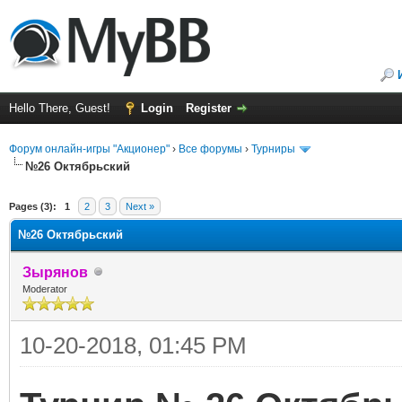
Hello There, Guest!
Login
Register
Форум онлайн-игры "Акционер"
›
Все форумы
›
Турниры
№26 Октябрьский
ge
Pages (3):
1
2
3
Next »
№26 Октябрьский
Зырянов
Moderator
10-20-2018, 01:45 PM