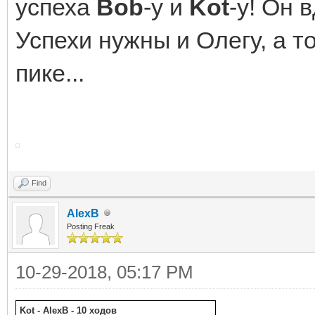
успеха
Bob
-у и
Kot
-у! Он 
Успехи нужны и Олегу, а то
пике...
Find
AlexB
Posting Freak
10-29-2018, 05:17 PM
Kot - AlexB - 10 ходов