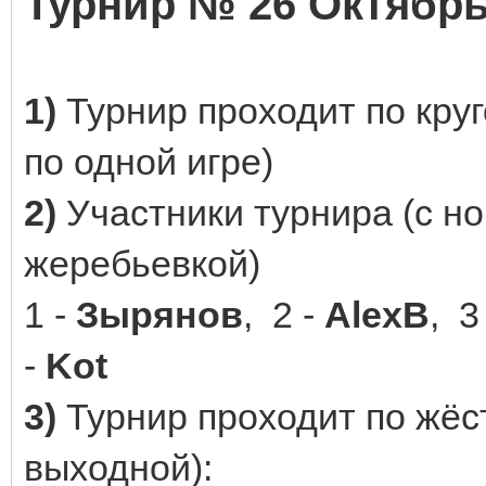
Турнир № 26 Октябрь
1)
Турнир проходит по кру
по одной игре)
2)
Участники турнира (с н
жеребьевкой)
1 -
Зырянов
, 2 -
AlexB
, 3
-
Kot
3)
Турнир проходит по жёст
выходной):