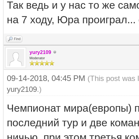
Так ведь и у нас то же сам
на 7 ходу, Юра проиграл...
Find
yury2109
Moderator
09-14-2018, 04:45 PM
(This post was 
yury2109
.)
Чемпионат мира(европы) п
последний тур и две ком
ничью, при этом третья к