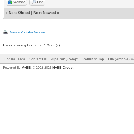
Website
Find
«
Next Oldest
|
Next Newest
»
View a Printable Version
Users browsing this thread: 1 Guest(s)
Forum Team
Contact Us
Игра "Акционер"
Return to Top
Lite (Archive) 
Powered By
MyBB
, © 2002-2026
MyBB Group
.