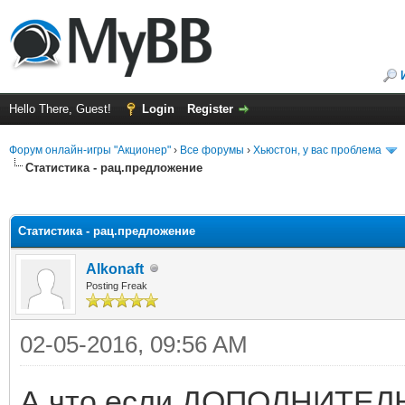
Hello There, Guest!
Login
Register
Форум онлайн-игры "Акционер"
›
Все форумы
›
Хьюстон, у вас проблема
Статистика - рац.предложение
ge
Статистика - рац.предложение
Alkonaft
Posting Freak
02-05-2016, 09:56 AM
А что если ДОПОЛНИТЕЛЬН