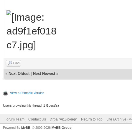
Find
«
Next Oldest
|
Next Newest
»
View a Printable Version
Users browsing this thread: 1 Guest(s)
Forum Team
Contact Us
Игра "Акционер"
Return to Top
Lite (Archive) 
Powered By
MyBB
, © 2002-2026
MyBB Group
.