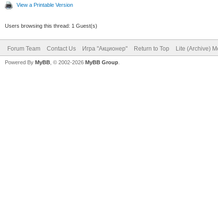
View a Printable Version
Users browsing this thread: 1 Guest(s)
Forum Team
Contact Us
Игра "Акционер"
Return to Top
Lite (Archive) 
Powered By
MyBB
, © 2002-2026
MyBB Group
.