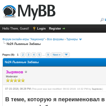
Hello There, Guest!
Login
Register
Форум онлайн-игры "Акционер"
›
Все форумы
›
Турниры
№24 Львиные Забавы
ge
Pages (9):
1
2
3
4
5
…
9
Next »
№24 Львиные Забавы
Зырянов
Moderator
07-15-2018, 08:28 PM
(This post was last modified: 08-02-2018, 10:32 PM by
Зырянов
.)
В теме, которую я переименовал в