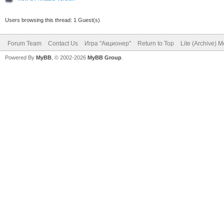
Users browsing this thread: 1 Guest(s)
Forum Team
Contact Us
Игра "Акционер"
Return to Top
Lite (Archive) 
Powered By
MyBB
, © 2002-2026
MyBB Group
.