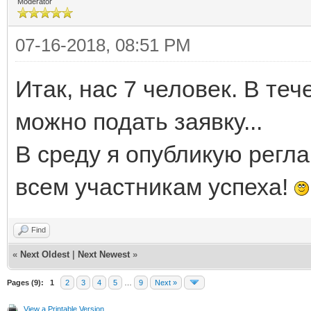
Moderator
07-16-2018, 08:51 PM
Итак, нас 7 человек. В те
можно подать заявку...
В среду я опубликую регла
всем участникам успеха!
Find
«
Next Oldest
|
Next Newest
»
Pages (9):
1
2
3
4
5
…
9
Next »
View a Printable Version