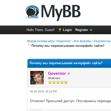
Hello There, Guest!
Login
Register
Форум онлайн-игры "Акционер"
›
Все форумы
›
Разработка
Почему мы переписываем интерфейс сайта?
0 Vote(s) - 0 Average
1
2
3
4
5
Почему мы переписываем интерфейс сайта?
Governor
Moderator
06-09-2018, 06:16 PM
Отлично! Присылай доступ. Постараюсь периодиче